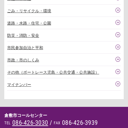
ごみ・リサイクル・環境
道路・水路・住宅・公園
防災・消防・安全
市民参加自治と平和
市政・市のしくみ
その他（ボートレース児島・公共交通・公共施設）
マイナンバー
倉敷市コールセンター
086-426-3030
/
086-426-3939
TEL
FAX