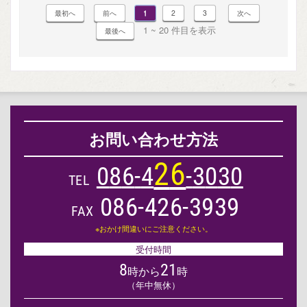
1
2
3
1 ~ 20 件目を表示
お問い合わせ方法
2
6
0
8
6
-
4
-
3
0
3
0
TEL
086-426-3939
FAX
※おかけ間違いにご注意ください。
受付時間
8
21
時から
時
（年中無休）