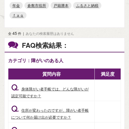
年金
倉敷市役所
戸籍謄本
ふるさと納税
ｆａｑ
45
全
件
|
あなたの検索履歴はありません
FAQ検索結果：
カテゴリ：障がいのある人
質問内容
満足度
Q.
身体障がい者手帳では、どんな障がいが
認定可能ですか？
Q.
住所が変わったのですが、障がい者手帳
について何か届け出が必要ですか？