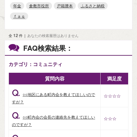
年金
倉敷市役所
戸籍謄本
ふるさと納税
ｆａｑ
12
全
件
|
あなたの検索履歴はありません
FAQ検索結果：
カテゴリ：コミュニティ
質問内容
満足度
Q.
○○地区にある町内会を教えてほしいので
☆☆☆☆
すが？
Q.
○○町内会の会長の連絡先を教えてほしい
☆☆☆
のですが？