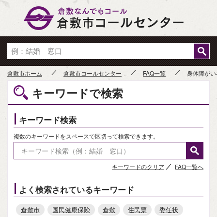
倉敷市
倉敷市ホーム
倉敷市コールセンター
FAQ一覧
身体障がい
キーワードで検索
キーワード検索
複数のキーワードをスペースで区切って検索できます。
キーワードのクリア
FAQ一覧へ
よく検索されているキーワード
倉敷市
国民健康保険
倉敷
住民票
委任状