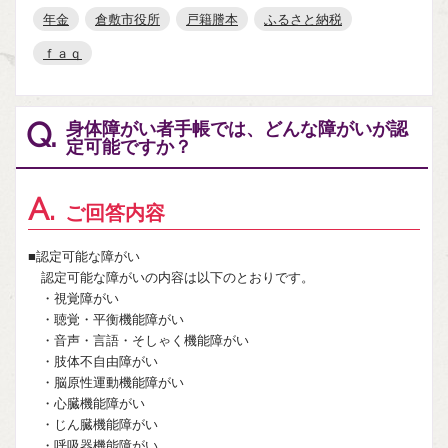
年金
倉敷市役所
戸籍謄本
ふるさと納税
ｆａｑ
身体障がい者手帳では、どんな障がいが認
Q.
定可能ですか？
A.
ご回答内容
■認定可能な障がい
認定可能な障がいの内容は以下のとおりです。
・視覚障がい
・聴覚・平衡機能障がい
・音声・言語・そしゃく機能障がい
・肢体不自由障がい
・脳原性運動機能障がい
・心臓機能障がい
・じん臓機能障がい
・呼吸器機能障がい