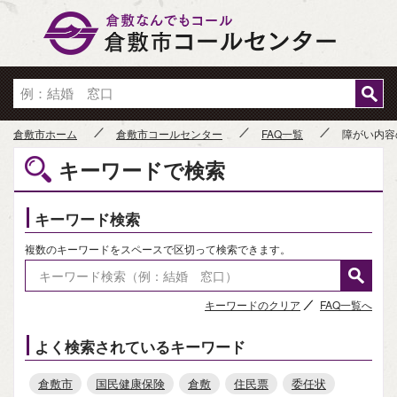
倉敷市
倉敷市ホーム
倉敷市コールセンター
FAQ一覧
障がい内容
キーワードで検索
キーワード検索
複数のキーワードをスペースで区切って検索できます。
キーワードのクリア
FAQ一覧へ
よく検索されているキーワード
倉敷市
国民健康保険
倉敷
住民票
委任状