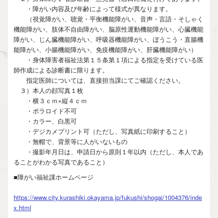
・障がい内容及び年齢によって様式が異なります。
（視覚障がい、聴覚・平衡機能障がい、音声・言語・そしゃく
機能障がい、肢体不自由障がい、脳原性運動機能障がい、心臓機能
障がい、じん臓機能障がい、呼吸器機能障がい、ぼうこう・直腸機
能障がい、小腸機能障がい、免疫機能障がい、肝臓機能障がい）
・身体障害者福祉法第１５条第１項による指定を受けている医
師作成による診断書に限ります。
指定医師については、直接担当課にてご確認ください。
３）本人の顔写真１枚
・横３ｃｍ×縦４ｃｍ
・ポラロイド不可
・カラー、白黒可
・デジカメプリント可（ただし、写真紙に印刷すること）
・無帽で、背景等に人がいないもの
・撮影年月日は、申請日から原則１年以内（ただし、本人であ
ることがわかる写真であること）
■障がい福祉課ホームページ
https://www.city.kurashiki.okayama.jp/fukushi/shogai/1004376/inde
x.html