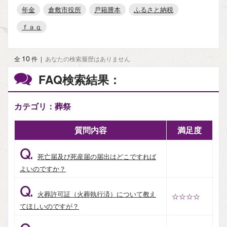
年金
倉敷市役所
戸籍謄本
ふるさと納税
ｆａｑ
10
全
件
|
あなたの検索履歴はありません
FAQ検索結果：
カテゴリ：葬祭
質問内容
満足度
Q.
死亡届及び死産届の届出はどこですれば
よいのですか？
Q.
火葬許可証（火葬執行済）について教え
☆☆☆☆
てほしいのですが？