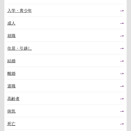
入学・青少年
成人
就職
住居・引越し
結婚
離婚
退職
高齢者
病気
死亡