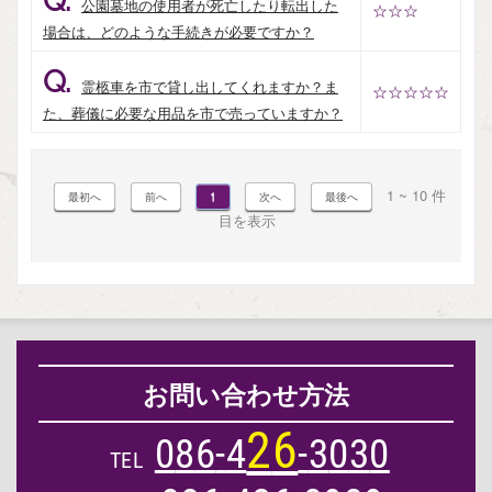
Q.
公園墓地の使用者が死亡したり転出した
☆☆☆
場合は、どのような手続きが必要ですか？
Q.
霊柩車を市で貸し出してくれますか？ま
☆☆☆☆☆
た、葬儀に必要な用品を市で売っていますか？
1 ~ 10 件
1
目を表示
お問い合わせ方法
2
6
0
8
6
-
4
-
3
0
3
0
TEL