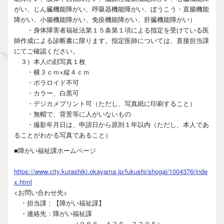
がい、じん臓機能障がい、呼吸器機能障がい、ぼうこう・直腸機能
障がい、小腸機能障がい、免疫機能障がい、肝臓機能障がい）
・身体障害者福祉法第１５条第１項による指定を受けている医
師作成による診断書に限ります。指定医師については、直接担当課
にてご確認ください。
３）本人の顔写真１枚
・横３ｃｍ×縦４ｃｍ
・ポラロイド不可
・カラー、白黒可
・デジカメプリント可（ただし、写真紙に印刷すること）
・無帽で、背景等に人がいないもの
・撮影年月日は、申請日から原則１年以内（ただし、本人であ
ることがわかる写真であること）
■障がい福祉課ホームページ
https://www.city.kurashiki.okayama.jp/fukushi/shogai/1004376/inde
x.html
<お問い合わせ先>
・担当課：【障がい福祉課】
・連絡先：障がい福祉課
（０８６－４２６－３３０５）