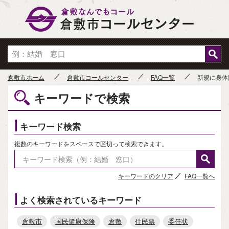
倉敷市
倉敷市ホーム
倉敷市コールセンター
FAQ一覧
新規に身体
キーワードで検索
キーワード検索
複数のキーワードをスペースで区切って検索できます。
キーワードのクリア
FAQ一覧へ
よく検索されているキーワード
倉敷市
国民健康保険
倉敷
住民票
委任状