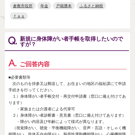
倉敷市役所
年金
戸籍謄本
ふるさと納税
ｆａｑ
新規に身体障がい者手帳を取得したいので
Q.
すが？
A.
ご回答内容
■必要書類等
次のものを持参又は郵送して、お住まいの地区の福祉課にて申請
手続きを行ってください。
１）身体障がい者手帳交付・再交付申請書（窓口に備え付けてあ
ります）
・家族または介護者による代筆可
２）身体障がい者診断書・意見書（窓口に備え付けてあります）
・障がい内容及び年齢によって様式が異なります。
（視覚障がい、聴覚・平衡機能障がい、音声・言語・そしゃく機
能障がい、肢体不自由障がい、脳原性運動機能障がい、心臓機能障