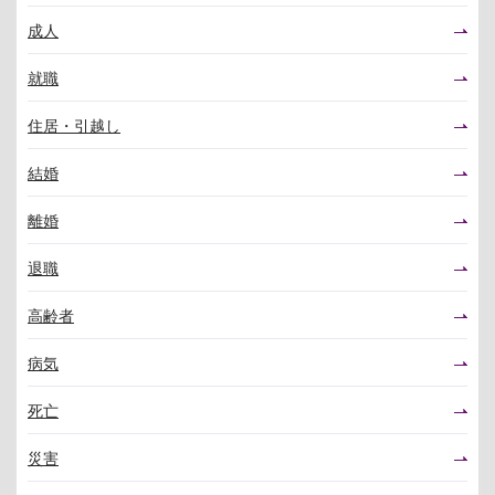
成人
就職
住居・引越し
結婚
離婚
退職
高齢者
病気
死亡
災害