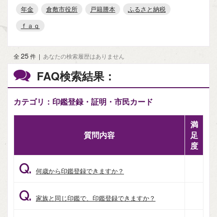
年金
倉敷市役所
戸籍謄本
ふるさと納税
ｆａｑ
25
全
件
|
あなたの検索履歴はありません
FAQ検索結果：
カテゴリ：印鑑登録・証明・市民カード
満
質問内容
足
度
Q.
何歳から印鑑登録できますか？
Q.
家族と同じ印鑑で、印鑑登録できますか？