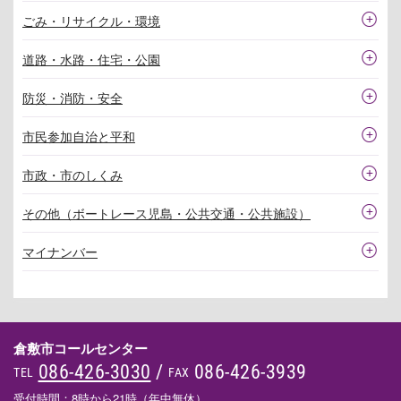
ごみ・リサイクル・環境
道路・水路・住宅・公園
防災・消防・安全
市民参加自治と平和
市政・市のしくみ
その他（ボートレース児島・公共交通・公共施設）
マイナンバー
倉敷市コールセンター
086-426-3030
/
086-426-3939
TEL
FAX
受付時間：8時から21時（年中無休）