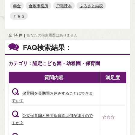
年金
倉敷市役所
戸籍謄本
ふるさと納税
ｆａｑ
14
全
件
|
あなたの検索履歴はありません
FAQ検索結果：
カテゴリ：認定こども園・幼稚園・保育園
質問内容
満足度
Q.
保育園を長期間お休みすることはできま
すか？
Q.
公立保育園と民間保育園は何が違うので
☆☆☆
すか？