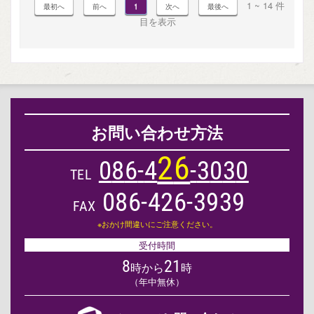
1 ~ 14 件
1
目を表示
お問い合わせ方法
2
6
0
8
6
-
4
-
3
0
3
0
TEL
086-426-3939
FAX
※おかけ間違いにご注意ください。
受付時間
8
21
時から
時
（年中無休）