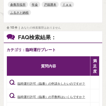
倉敷市役所
年金
戸籍謄本
ｆａｑ
ふるさと納税
10
全
件
|
あなたの検索履歴はありません
FAQ検索結果：
カテゴリ：臨時運行プレート
満
質問内容
足
度
Q.
臨時運行許可（臨番）の申請をしたいのですが？
Q.
臨時運行許可（臨番）の手数料はいくらですか？