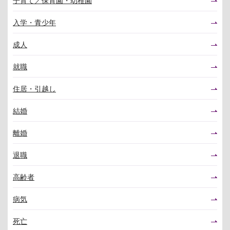
入学・青少年
成人
就職
住居・引越し
結婚
離婚
退職
高齢者
病気
死亡