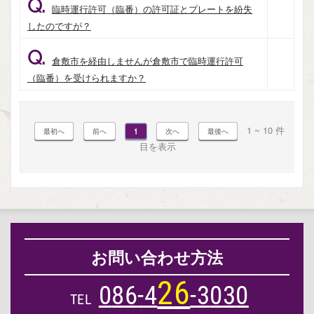
Q.
臨時運行許可（臨番）の許可証とプレートを紛失
したのですが？
Q.
倉敷市を経由しませんが倉敷市で臨時運行許可
（臨番）を受けられますか？
1 ~ 10 件
1
目を表示
お問い合わせ方法
2
6
0
8
6
-
4
-
3
0
3
0
TEL