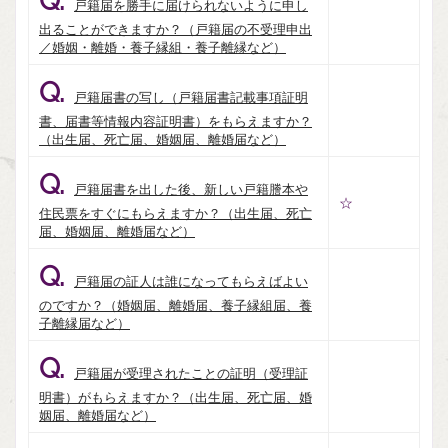
Q.
戸籍届を勝手に届けられないように申し
出ることができますか？（戸籍届の不受理申出
／婚姻・離婚・養子縁組・養子離縁など）
Q.
戸籍届書の写し（戸籍届書記載事項証明
書、届書等情報内容証明書）をもらえますか？
（出生届、死亡届、婚姻届、離婚届など）
Q.
戸籍届書を出した後、新しい戸籍謄本や
☆
住民票をすぐにもらえますか？（出生届、死亡
届、婚姻届、離婚届など）
Q.
戸籍届の証人は誰になってもらえばよい
のですか？（婚姻届、離婚届、養子縁組届、養
子離縁届など）
Q.
戸籍届が受理されたことの証明（受理証
明書）がもらえますか？（出生届、死亡届、婚
姻届、離婚届など）