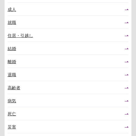
成人
就職
住居・引越し
結婚
離婚
退職
高齢者
病気
死亡
災害