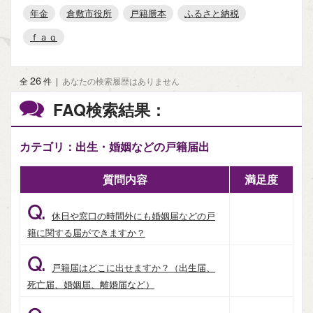
年金
倉敷市役所
戸籍謄本
ふるさと納税
ｆａｑ
26
全
件
|
あなたの検索履歴はありません
FAQ検索結果：
カテゴリ：出生・婚姻などの戸籍届出
質問内容
満足度
Q.
休日や窓口の時間外にも婚姻届などの戸
籍に関する届ができますか？
Q.
戸籍届はどこに出せますか？（出生届、
死亡届、婚姻届、離婚届など）