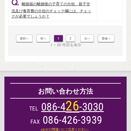
Q.
離婚届の離婚後の子育ての分担、親子交
流及び養育費の分担のチェック欄には、チェッ
クが必要でしょうか？
1
2
1 ~ 20 件目を表示
お問い合わせ方法
2
6
0
8
6
-
4
-
3
0
3
0
TEL
086-426-3939
FAX
※おかけ間違いにご注意ください。