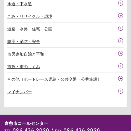
水道・下水道
ごみ・リサイクル・環境
道路・水路・住宅・公園
防災・消防・安全
市民参加自治と平和
市政・市のしくみ
その他（ボートレース児島・公共交通・公共施設）
マイナンバー
倉敷市コールセンター
086-426-3030
/
086-426-3939