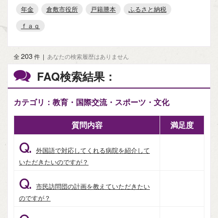
年金
倉敷市役所
戸籍謄本
ふるさと納税
ｆａｑ
203
全
件
|
あなたの検索履歴はありません
FAQ検索結果：
カテゴリ：教育・国際交流・スポーツ・文化
質問内容
満足度
Q.
外国語で対応してくれる病院を紹介して
いただきたいのですが？
Q.
市民訪問団の計画を教えていただきたい
のですが？