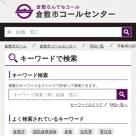
倉敷市
倉敷市ホーム
倉敷市コールセンター
FAQ一覧
手帳用の顔
キーワードで検索
キーワード検索
複数のキーワードをスペースで区切って検索できます。
キーワードのクリア
FAQ一覧へ
よく検索されているキーワード
倉敷市
国民健康保険
倉敷
住民票
委任状