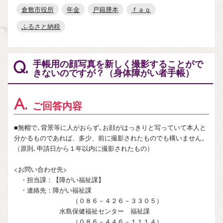
倉敷市役所
年金
戸籍謄本
ｆａｑ
ふるさと納税
手帳用の顔写真を新しく撮影することがで
Q.
きないのですが？（身体障がい者手帳）
A.
ご回答内容
■無帽で､背景等に人がおらず､お顔がはっきりと写っていて本人と
分かるものであれば、多少、前に撮影されたものでも構いません。
（原則､申請日から１年以内に撮影されたもの）
<お問い合わせ先>
・担当課：【障がい福祉課】
・連絡先：障がい福祉課
（０８６－４２６－３３０５）
水島保健福祉センター 福祉課
（０８６－４４６－１１１４）