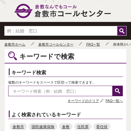
倉敷市
倉敷市ホーム
倉敷市コールセンター
FAQ一覧
身体障がい
キーワードで検索
キーワード検索
複数のキーワードをスペースで区切って検索できます。
キーワードのクリア
FAQ一覧へ
よく検索されているキーワード
倉敷市
国民健康保険
倉敷
住民票
委任状