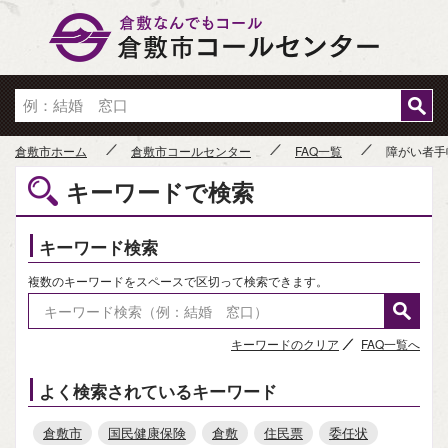
倉敷市
倉敷市ホーム
倉敷市コールセンター
FAQ一覧
障がい者手
キーワードで検索
キーワード検索
複数のキーワードをスペースで区切って検索できます。
キーワードのクリア
FAQ一覧へ
よく検索されているキーワード
倉敷市
国民健康保険
倉敷
住民票
委任状