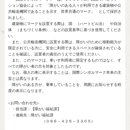
ション協会によって 「障がいのある人々が利用できる建築物や公
共輸送機関であることを示す、世界共通のマーク」 として採択さ
れました。
建築物にマークを設置する際は、国 （ハートビル法） や自治
体 （まちづくり条例） などの設置基準に基づき使用してくださ
い。
また、公共輸送機関に設置する際は、障がいのために移動能力が
限定されている方に、安全に利用できるスペースが確保されている
ことを確認し、設置者の責任のうえでご使用ください。
また、このマークは、車いす利用者に限定するものではなく、す
べての障がい者の方を対象としたものです。
なお、個人の車に表示することは、国際シンボルマーク本来の主
旨とは異なります。
障がいのある方が、乗車していることを、周囲にお知らせする程
度の表示になります。
<お問い合わせ先>
・担当課：【障がい福祉課】
・連絡先：障がい福祉課
（０８６－４２６－３３０５）