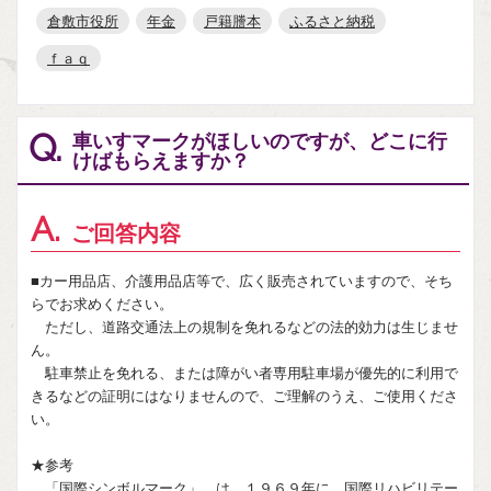
倉敷市役所
年金
戸籍謄本
ふるさと納税
ｆａｑ
車いすマークがほしいのですが、どこに行
Q.
けばもらえますか？
A.
ご回答内容
■カー用品店、介護用品店等で、広く販売されていますので、そち
らでお求めください。
ただし、道路交通法上の規制を免れるなどの法的効力は生じませ
ん。
駐車禁止を免れる、または障がい者専用駐車場が優先的に利用で
きるなどの証明にはなりませんので、ご理解のうえ、ご使用くださ
い。
★参考
「国際シンボルマーク」 は、１９６９年に、国際リハビリテー