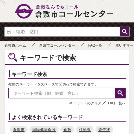
倉敷市
倉敷市ホーム
倉敷市コールセンター
FAQ一覧
車いすマー
キーワードで検索
キーワード検索
複数のキーワードをスペースで区切って検索できます。
キーワードのクリア
FAQ一覧へ
よく検索されているキーワード
倉敷市
国民健康保険
倉敷
住民票
委任状