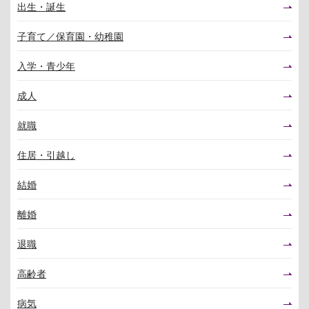
出生・誕生
子育て／保育園・幼稚園
入学・青少年
成人
就職
住居・引越し
結婚
離婚
退職
高齢者
病気