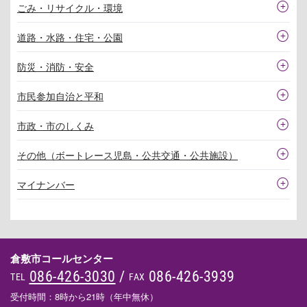
ごみ・リサイクル・環境
道路・水路・住宅・公園
防災・消防・安全
市民参加自治と平和
市政・市のしくみ
その他（ボートレース児島・公共交通・公共施設）
マイナンバー
倉敷市コールセンター
086-426-3030
/
086-426-3939
TEL
FAX
受付時間：8時から21時（年中無休）