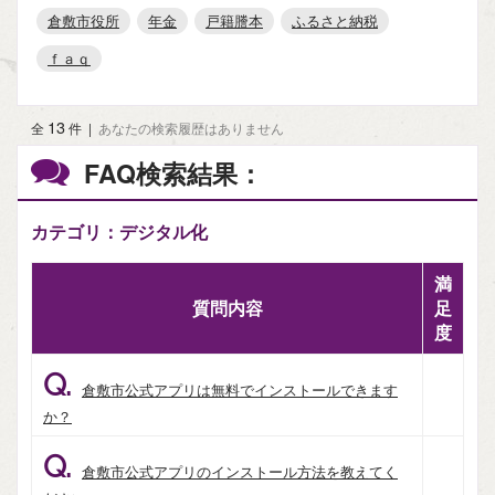
倉敷市役所
年金
戸籍謄本
ふるさと納税
ｆａｑ
13
全
件
|
あなたの検索履歴はありません
FAQ検索結果：
カテゴリ：デジタル化
満
質問内容
足
度
Q.
倉敷市公式アプリは無料でインストールできます
か？
Q.
倉敷市公式アプリのインストール方法を教えてく