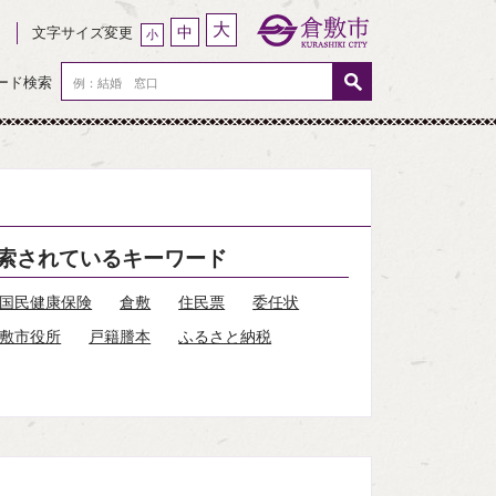
大
中
文字サイズ変更
小
ード検索
索されているキーワード
国民健康保険
倉敷
住民票
委任状
敷市役所
戸籍謄本
ふるさと納税