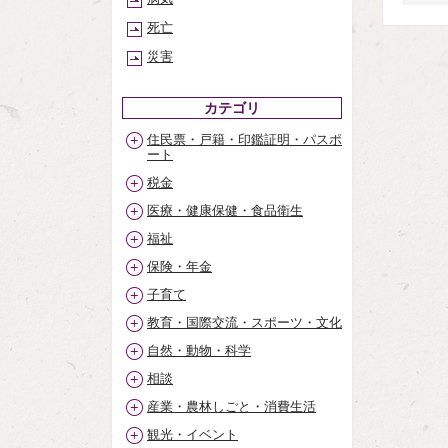
死亡
災害
カテゴリ
住民票・戸籍・印鑑証明・パスポ
ート
税金
医療・健康保健・食品衛生
福祉
保険・年金
子育て
教育・国際交流・スポーツ・文化
自然・動物・科学
相談
産業・農林しごと・消費生活
観光・イベント