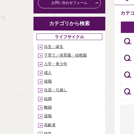
お問い合わせフォーム
カテ
カテゴリから検索
ライフサイクル
Q.
出生・誕生
子育て／保育園・幼稚園
Q.
入学・青少年
Q.
成人
就職
Q.
住居・引越し
結婚
離婚
退職
高齢者
病気