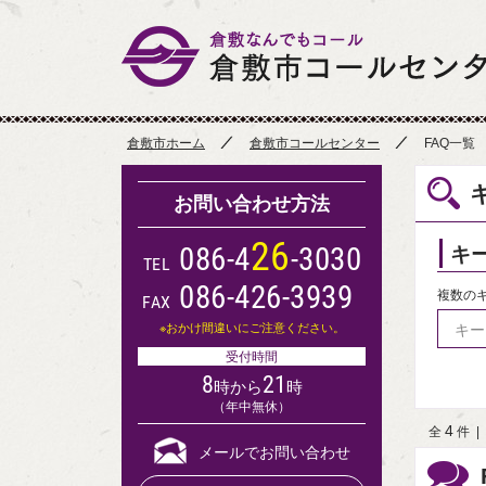
倉敷市ホーム
倉敷市コールセンター
FAQ一覧
お問い合わせ方法
2
6
キ
0
8
6
-
4
-
3
0
3
0
TEL
086-426-3939
複数の
FAX
※おかけ間違いにご注意ください。
受付時間
8
21
時から
時
（年中無休）
4
全
件
|
メールでお問い合わせ