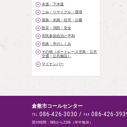
水道・下水道
ごみ・リサイクル・環境
道路・水路・住宅・公園
防災・消防・安全
市民参加自治と平和
市政・市のしくみ
その他（ボートレース児島・公共
交通・公共施設）
マイナンバー
倉敷市コールセンター
086-426-3030
/
086-426-393
TEL
FAX
受付時間：8時から21時（年中無休）