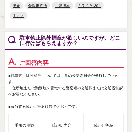
年金
倉敷市役所
戸籍謄本
ふるさと納税
ｆａｑ
駐車禁止除外標章が欲しいのですが、どこ
Q.
に行けばもらえますか？
A.
ご回答内容
■駐車禁止除外標章については、県の公安委員会が発行していま
す。
住所地または勤務地を管轄する警察署の交通課または交通規制課
へお尋ねください。
■該当する障がい等級は次のとおりです。
手帳の種類
障がい内容
障がい等級