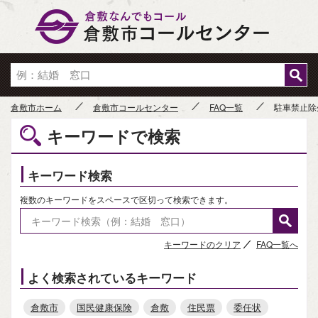
倉敷市
倉敷市ホーム
倉敷市コールセンター
FAQ一覧
駐車禁止除
キーワードで検索
キーワード検索
複数のキーワードをスペースで区切って検索できます。
キーワードのクリア
FAQ一覧へ
よく検索されているキーワード
倉敷市
国民健康保険
倉敷
住民票
委任状