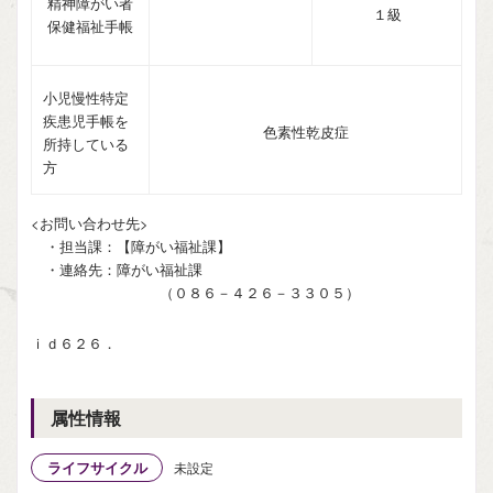
精神障がい者
１級
保健福祉手帳
小児慢性特定
疾患児手帳を
色素性乾皮症
所持している
方
<お問い合わせ先>
・担当課：【障がい福祉課】
・連絡先：障がい福祉課
（０８６－４２６－３３０５）
ｉｄ６２６．
属性情報
ライフサイクル
未設定