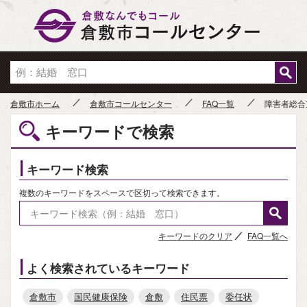
倉敷市
倉敷市ホーム
倉敷市コールセンター
FAQ一覧
障害者総合
キーワードで検索
キーワード検索
複数のキーワードをスペースで区切って検索できます。
キーワードのクリア
FAQ一覧へ
よく検索されているキーワード
倉敷市
国民健康保険
倉敷
住民票
委任状