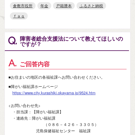
倉敷市役所
年金
戸籍謄本
ふるさと納税
ｆａｑ
障害者総合支援法について教えてほしいの
Q.
ですが？
A.
ご回答内容
■お住まいの地区の各福祉課へお問い合わせください。
■障がい福祉課ホームページ
https://www.city.kurashiki.okayama.jp/9524.htm
<お問い合わせ先>
・担当課：【障がい福祉課】
・連絡先：障がい福祉課
（０８６－４２６－３３０５）
児島保健福祉センター 福祉課