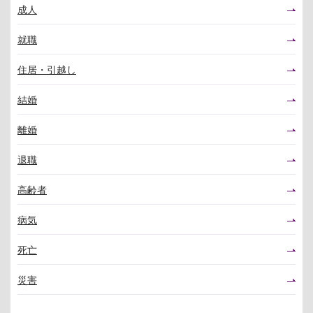
成人
就職
住居・引越し
結婚
離婚
退職
高齢者
病気
死亡
災害