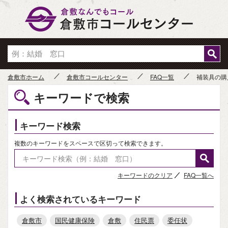
倉敷市
倉敷市ホーム
倉敷市コールセンター
FAQ一覧
補装具の購
キーワードで検索
キーワード検索
複数のキーワードをスペースで区切って検索できます。
キーワードのクリア
FAQ一覧へ
よく検索されているキーワード
倉敷市
国民健康保険
倉敷
住民票
委任状