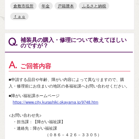
倉敷市役所
年金
戸籍謄本
ふるさと納税
ｆａｑ
補装具の購入・修理について教えてほしい
Q.
のですが？
A.
ご回答内容
■申請する品目や年齢、障がい内容によって異なりますので、購
入・修理前にお住まいの地区の各福祉課へお問い合わせください。
■障がい福祉課ホームページ
https://www.city.kurashiki.okayama.jp/9748.htm
<お問い合わせ先>
・担当課：【障がい福祉課】
・連絡先：障がい福祉課
（０８６－４２６－３３０５）