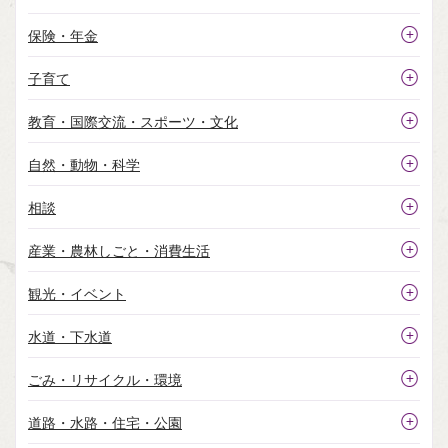
Q.
ふるさと納税のオンラインワンストップ特例申請はでき
ますか？
保険・年金
Q.
市役所の部署ごとの電話番号や業務内容が一覧になって
子育て
いるものはありますか？
教育・国際交流・スポーツ・文化
自然・動物・科学
相談
産業・農林しごと・消費生活
観光・イベント
水道・下水道
ごみ・リサイクル・環境
道路・水路・住宅・公園