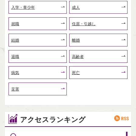
入学・青少年
成人
就職
住居・引越し
結婚
離婚
退職
高齢者
病気
死亡
災害
アクセスランキング
R