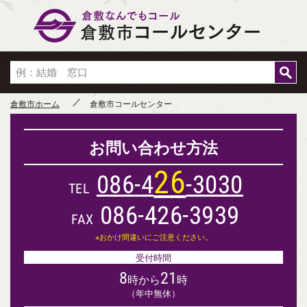
倉敷市
倉敷市ホーム
倉敷市コールセンター
お問い合わせ方法
2
6
0
8
6
-
4
-
3
0
3
0
TEL
086-426-3939
FAX
※おかけ間違いにご注意ください。
受付時間
8
21
時から
時
（年中無休）