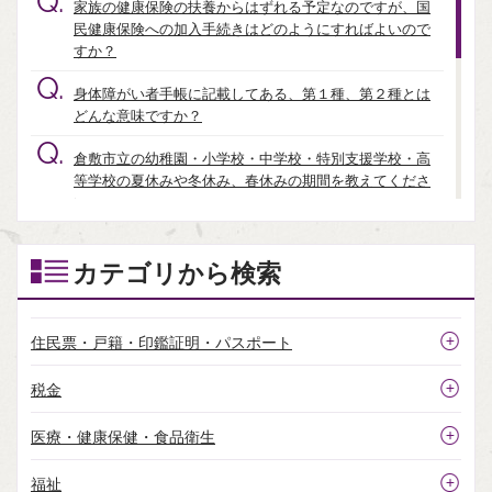
Q.
家族の健康保険の扶養からはずれる予定なのですが、国
民健康保険への加入手続きはどのようにすればよいので
すか？
Q.
身体障がい者手帳に記載してある、第１種、第２種とは
どんな意味ですか？
Q.
倉敷市立の幼稚園・小学校・中学校・特別支援学校・高
等学校の夏休みや冬休み、春休みの期間を教えてくださ
い。
Q.
ごみの受入施設について教えてほしいのですが？
カテゴリから検索
Q.
倉敷市内にレンタサイクルはありますか。
Q.
「埋立ごみ」の出し方を教えてください。
住民票・戸籍・印鑑証明・パスポート
Q.
特定家電品｛エアコン（室外機含む）、テレビ、冷蔵
税金
庫・冷凍庫、洗濯機、衣類乾燥機｝を処分したいのです
が？
医療・健康保健・食品衛生
Q.
自動車検査証記録事項とは何ですか。
福祉