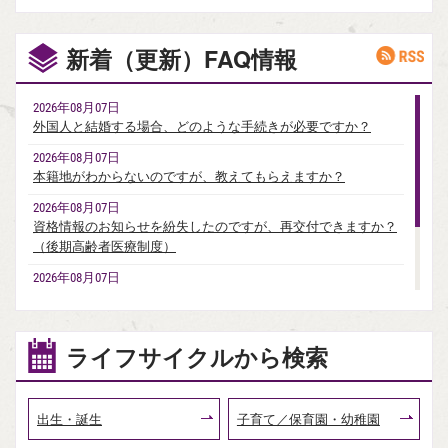
新着（更新）FAQ情報
R
2026年08月07日
外国人と結婚する場合、どのような手続きが必要ですか？
2026年08月07日
本籍地がわからないのですが、教えてもらえますか？
2026年08月07日
資格情報のお知らせを紛失したのですが、再交付できますか？
（後期高齢者医療制度）
2026年08月07日
資格確認書を紛失したのですが、再交付できますか？（後期高
齢者医療制度）
2026年08月04日
ライフサイクルから検索
パスポートの手数料が値下げされるのですか？
出生・誕生
子育て／保育園・幼稚園