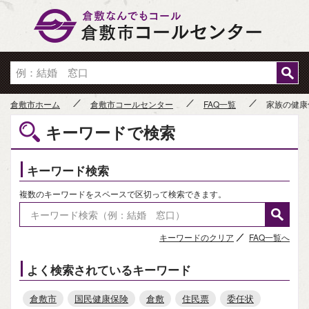
倉敷市
倉敷市ホーム
倉敷市コールセンター
FAQ一覧
家族の健康
キーワードで検索
キーワード検索
複数のキーワードをスペースで区切って検索できます。
キーワードのクリア
FAQ一覧へ
よく検索されているキーワード
倉敷市
国民健康保険
倉敷
住民票
委任状