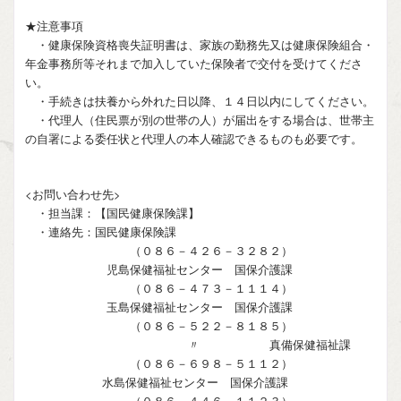
★注意事項
・健康保険資格喪失証明書は、家族の勤務先又は健康保険組合・
年金事務所等それまで加入していた保険者で交付を受けてくださ
い。
・手続きは扶養から外れた日以降、１４日以内にしてください。
・代理人（住民票が別の世帯の人）が届出をする場合は、世帯主
の自署による委任状と代理人の本人確認できるものも必要です。
<お問い合わせ先>
・担当課：【国民健康保険課】
・連絡先：国民健康保険課
（０８６－４２６－３２８２）
児島保健福祉センター 国保介護課
（０８６－４７３－１１１４）
玉島保健福祉センター 国保介護課
（０８６－５２２－８１８５）
〃 真備保健福祉課
（０８６－６９８－５１１２）
水島保健福祉センター 国保介護課
（０８６－４４６－１１２３）