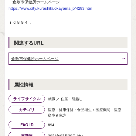
倉敷市保健所ホームページ
https://www.city.kurashiki.okayama.jp/4293.htm
ｉｄ８９４．
関連するURL
倉敷市保健所ホームページ
属性情報
ライフサイクル
就職 ／ 住居・引越し
カテゴリ
医療・健康保健・食品衛生 > 医療機関・医療
従事者免許
FAQ ID
894
更新日
2024年03月30日 (土)