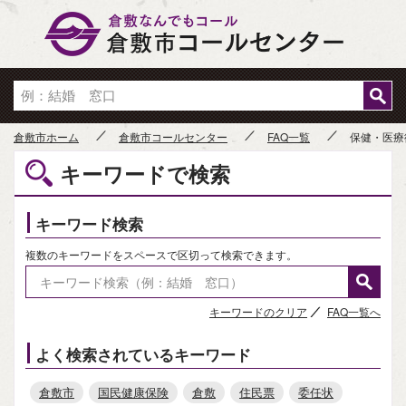
倉敷市
倉敷市ホーム
倉敷市コールセンター
FAQ一覧
保健・医療
キーワードで検索
キーワード検索
複数のキーワードをスペースで区切って検索できます。
キーワードのクリア
FAQ一覧へ
よく検索されているキーワード
倉敷市
国民健康保険
倉敷
住民票
委任状