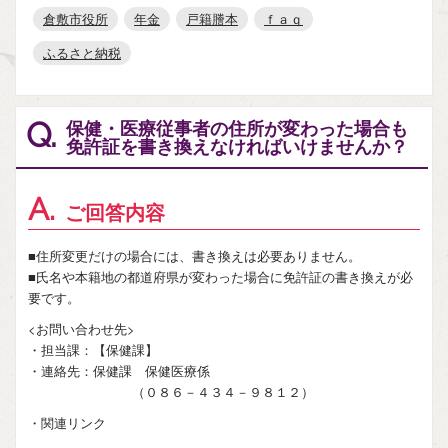
倉敷市役所
年金
戸籍謄本
ｆａｑ
ふるさと納税
保健・医療従事者の住所が変わった場合も
Q.
免許証を書き換えなければいけませんか？
A.
ご回答内容
■住所変更だけの場合には、書き換えは必要ありません。
■氏名や本籍地の都道府県が変わった場合に免許証の書き換えが必
要です。
<お問い合わせ先>
・担当課：【保健課】
・連絡先：保健課 保健医療係
（０８６－４３４－９８１２）
・関連リンク