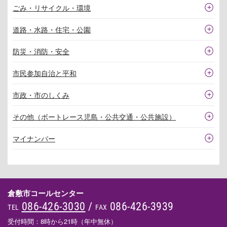
ごみ・リサイクル・環境
道路・水路・住宅・公園
防災・消防・安全
市民参加自治と平和
市政・市のしくみ
その他（ボートレース児島・公共交通・公共施設）
マイナンバー
倉敷市コールセンター
086-426-3030
/
086-426-3939
TEL
FAX
受付時間：8時から21時（年中無休）