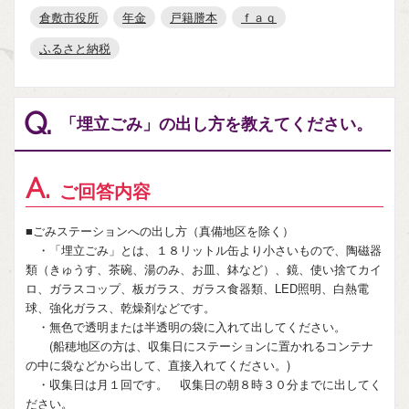
倉敷市役所
年金
戸籍謄本
ｆａｑ
ふるさと納税
Q.
「埋立ごみ」の出し方を教えてください。
A.
ご回答内容
■ごみステーションへの出し方（真備地区を除く）
・「埋立ごみ」とは、１８リットル缶より小さいもので、陶磁器
類（きゅうす、茶碗、湯のみ、お皿、鉢など）、鏡、使い捨てカイ
ロ、ガラスコップ、板ガラス、ガラス食器類、LED照明、白熱電
球、強化ガラス、乾燥剤などです。
・無色で透明または半透明の袋に入れて出してください。
(船穂地区の方は、収集日にステーションに置かれるコンテナ
の中に袋などから出して、直接入れてください。)
・収集日は月１回です。 収集日の朝８時３０分までに出してく
ださい。