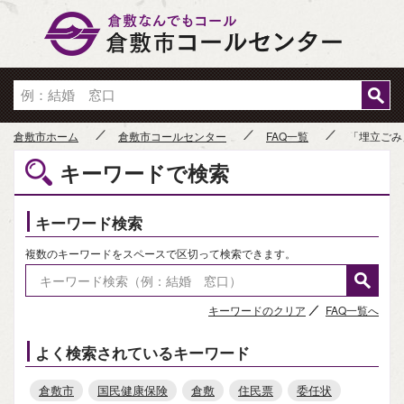
倉敷市
倉敷市ホーム
倉敷市コールセンター
FAQ一覧
「埋立ごみ
キーワードで検索
キーワード検索
複数のキーワードをスペースで区切って検索できます。
キーワードのクリア
FAQ一覧へ
よく検索されているキーワード
倉敷市
国民健康保険
倉敷
住民票
委任状