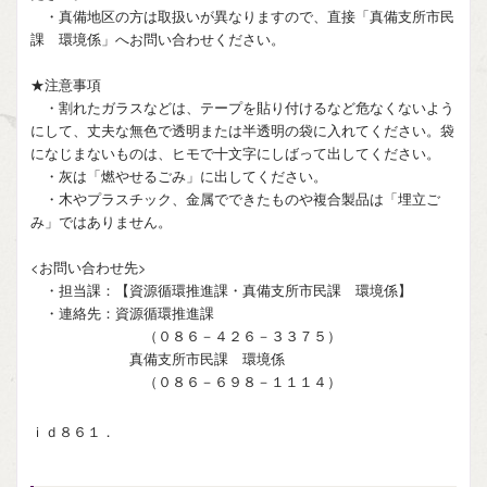
・真備地区の方は取扱いが異なりますので、直接「真備支所市民
課 環境係」へお問い合わせください。
★注意事項
・割れたガラスなどは、テープを貼り付けるなど危なくないよう
にして、丈夫な無色で透明または半透明の袋に入れてください。袋
になじまないものは、ヒモで十文字にしばって出してください。
・灰は「燃やせるごみ」に出してください。
・木やプラスチック、金属でできたものや複合製品は「埋立ご
み」ではありません。
<お問い合わせ先>
・担当課：【資源循環推進課・真備支所市民課 環境係】
・連絡先：資源循環推進課
（０８６－４２６－３３７５）
真備支所市民課 環境係
（０８６－６９８－１１１４）
ｉｄ８６１．