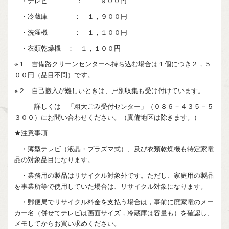
・テレビ ： ９００円
・冷蔵庫 ： １，９００円
・洗濯機 ： １，１００円
・衣類乾燥機 ： １，１００円
※１ 吉備路クリーンセンターへ持ち込む場合は１個につき２，５
００円（品目不問）です。
※２ 自己搬入が難しいときは、戸別収集も受け付けています。
詳しくは 「粗大ごみ受付センター」（０８６－４３５－５
３００）にお問い合わせください。（真備地区は除きます。）
★注意事項
・薄型テレビ（液晶・プラズマ式）、及び衣類乾燥機も特定家電
品の対象品目になります。
・業務用の製品はリサイクル対象外です。ただし、家庭用の製品
を事業所等で使用していた場合は、リサイクル対象になります。
・郵便局でリサイクル料金を支払う場合は，事前に廃家電のメー
カー名（併せてテレビは画面サイズ，冷蔵庫は容量も）を確認し、
メモしてからお買い求めください。