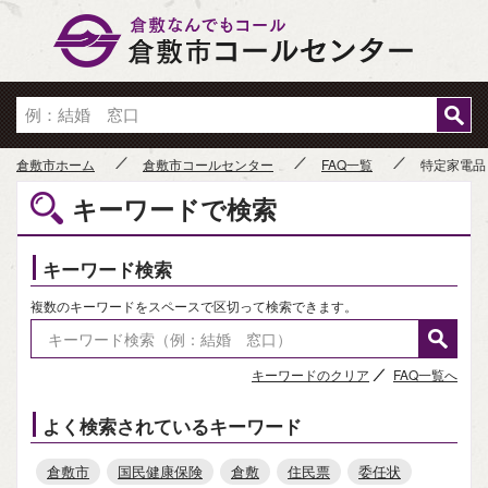
倉敷市
倉敷市ホーム
倉敷市コールセンター
FAQ一覧
特定家電品
キーワードで検索
キーワード検索
複数のキーワードをスペースで区切って検索できます。
キーワードのクリア
FAQ一覧へ
よく検索されているキーワード
倉敷市
国民健康保険
倉敷
住民票
委任状