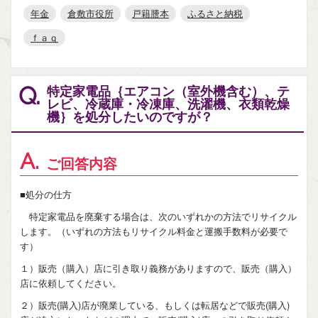
年金
倉敷市役所
戸籍謄本
ふるさと納税
ｆａｑ
特定家電品｛エアコン（室外機含む）、テ
Q.
レビ、冷蔵庫・冷凍庫、洗濯機、衣類乾燥
機｝を処分したいのですが？
A.
ご回答内容
■処分の仕方
特定家電品を廃棄する場合は、次のいずれかの方法でリサイクル
します。（いずれの方法もリサイクル料金と運搬手数料が必要で
す）
１）販売（購入）店に引き取り義務がありますので、販売（購入）
店に依頼してください。
２）販売(購入)店が廃業している、もしくは転居などで販売(購入)