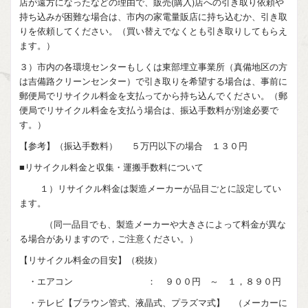
店が遠方になったなどの理由で、販売(購入)店への引き取り依頼や
持ち込みが困難な場合は、市内の家電量販店に持ち込むか、引き取
りを依頼してください。（買い替えでなくとも引き取りしてもらえ
ます。）
３）市内の各環境センターもしくは東部埋立事業所（真備地区の方
は吉備路クリーンセンター）で引き取りを希望する場合は、事前に
郵便局でリサイクル料金を支払ってから持ち込んでください。（郵
便局でリサイクル料金を支払う場合は、振込手数料が別途必要で
す。）
【参考】（振込手数料） ５万円以下の場合 １３０円
■リサイクル料金と収集・運搬手数料について
１）リサイクル料金は製造メーカーが品目ごとに設定してい
ます。
（同一品目でも、製造メーカーや大きさによって料金が異な
る場合がありますので，ご注意ください。）
【リサイクル料金の目安】（税抜）
・エアコン ： ９００円 ～ １，８９０円
・テレビ【ブラウン管式、液晶式、プラズマ式】 （メーカーに