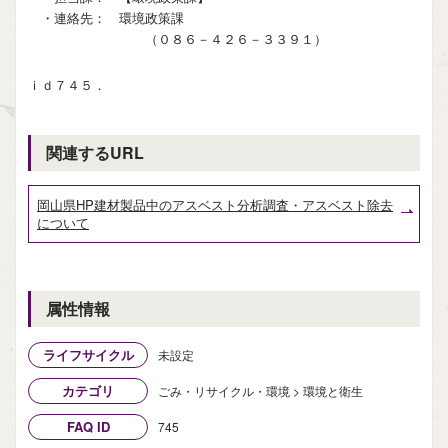
・連絡先： 環境政策課
（０８６－４２６－３３９１）
ｉｄ７４５．
関連するURL
岡山県HP建材製品中のアスベスト分析調査・アスベスト除去
について
属性情報
ライフサイクル
未設定
カテゴリ
ごみ・リサイクル・環境 > 環境と衛生
FAQ ID
745