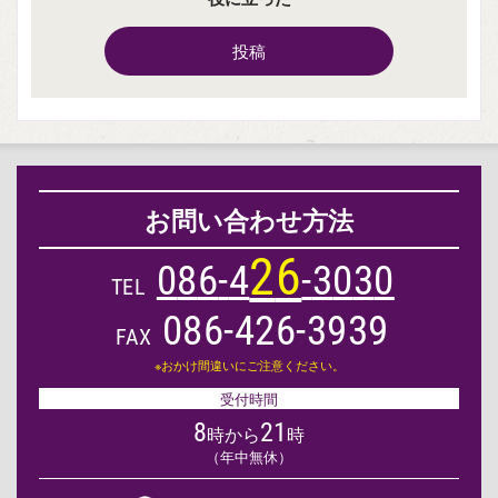
投稿
お問い合わせ方法
2
6
0
8
6
-
4
-
3
0
3
0
TEL
086-426-3939
FAX
※おかけ間違いにご注意ください。
受付時間
8
21
時から
時
（年中無休）