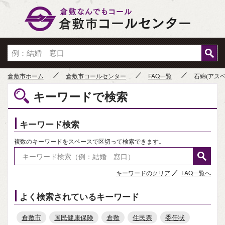
倉敷市
倉敷市ホーム
倉敷市コールセンター
FAQ一覧
石綿(アス
キーワードで検索
キーワード検索
複数のキーワードをスペースで区切って検索できます。
キーワードのクリア
FAQ一覧へ
よく検索されているキーワード
倉敷市
国民健康保険
倉敷
住民票
委任状