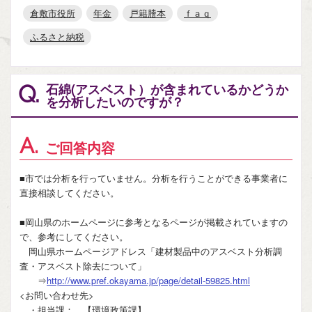
倉敷市役所
年金
戸籍謄本
ｆａｑ
ふるさと納税
石綿(アスベスト）が含まれているかどうか
Q.
を分析したいのですが？
A.
ご回答内容
■市では分析を行っていません。分析を行うことができる事業者に
直接相談してください。
■岡山県のホームページに参考となるページが掲載されていますの
で、参考にしてください。
岡山県ホームページアドレス「建材製品中のアスベスト分析調
査・アスベスト除去について」
⇒
http://www.pref.okayama.jp/page/detail-59825.html
<お問い合わせ先>
・担当課： 【環境政策課】