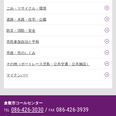
ごみ・リサイクル・環境
道路・水路・住宅・公園
防災・消防・安全
市民参加自治と平和
市政・市のしくみ
その他（ボートレース児島・公共交通・公共施設）
マイナンバー
倉敷市コールセンター
086-426-3030
/
086-426-3939
TEL
FAX