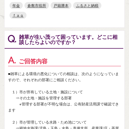
年金
倉敷市役所
戸籍謄本
ふるさと納税
ｆａｑ
雑草が生い茂って困っています。どこに相
Q.
談したらよいのですか？
A.
ご回答内容
■雑草による環境の悪化についての相談は、次のようになっていま
すので、それぞれの部署にご相談ください。
１）市が所有している土地・施設について
⇒その土地・施設を管理する部署
※管理する部署が不明な場合は、公有財産活用課で確認でき
ます
２）市が管理している水路・ため池について
⇒耕地水路課/児島・玉島・水島・真備支所 産業課/庄・茶屋