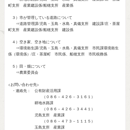
町支所 産業建設係/船穂支所 産業係
３）市が管理している道路について
⇒道路管理課/児島・玉島・水島・真備支所 建設課/庄・茶屋
町支所 産業建設係/船穂支所 建設係
４）空き家、空き地について
⇒環境衛生課/児島・玉島・水島・真備支所 市民課環境衛生
係（環境係）/庄・茶屋町 市民係、船穂支所 市民税務係
５）田・畑について
⇒農業委員会
<お問い合わせ先>
・連絡先： 公有財産活用課
（０８６－４２６－３１６１）
耕地水路課
（０８６－４２６－３４４１）
児島支所 産業課
（０８６－４７３－１１１５）
玉島支所 産業課