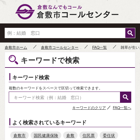
倉敷市
倉敷市ホーム
倉敷市コールセンター
FAQ一覧
雑草が生い
キーワードで検索
キーワード検索
複数のキーワードをスペースで区切って検索できます。
キーワードのクリア
FAQ一覧へ
よく検索されているキーワード
倉敷市
国民健康保険
倉敷
住民票
委任状