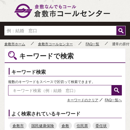
倉敷市
倉敷市ホーム
倉敷市コールセンター
FAQ一覧
通常の原付
キーワードで検索
キーワード検索
複数のキーワードをスペースで区切って検索できます。
キーワードのクリア
FAQ一覧へ
よく検索されているキーワード
倉敷市
国民健康保険
倉敷
住民票
委任状