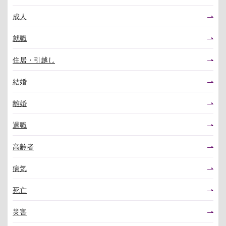
成人
就職
住居・引越し
結婚
離婚
退職
高齢者
病気
死亡
災害