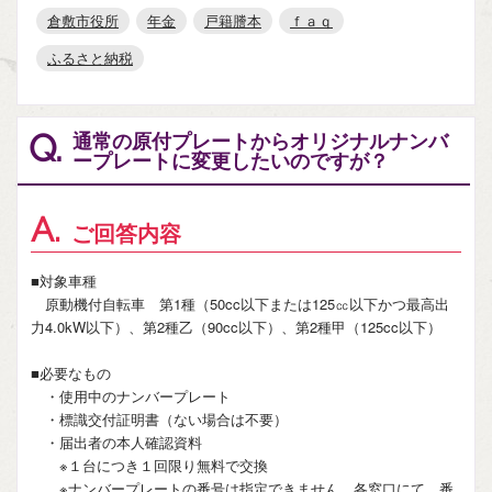
倉敷市役所
年金
戸籍謄本
ｆａｑ
ふるさと納税
通常の原付プレートからオリジナルナンバ
Q.
ープレートに変更したいのですが？
A.
ご回答内容
■対象車種
原動機付自転車 第1種（50cc以下または125㏄以下かつ最高出
力4.0kW以下）、第2種乙（90cc以下）、第2種甲（125cc以下）
■必要なもの
・使用中のナンバープレート
・標識交付証明書（ない場合は不要）
・届出者の本人確認資料
※１台につき１回限り無料で交換
※ナンバープレートの番号は指定できません。各窓口にて、番