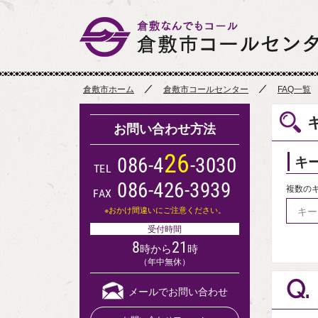
倉敷市ホーム
倉敷市コールセンター
FAQ一覧
お問い合わせ方法
2
6
キ
0
8
6
-
4
-
3
0
3
0
TEL
086-426-3939
複数の
FAX
※おかけ間違いにご注意ください。
受付時間
8
21
時から
時
（年中無休）
Q.
メールでお問い合わせ