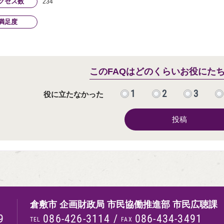
クセス数
234
満足度
このFAQはどのくらいお役にた
1
2
3
役に立たなかった
投稿
倉敷市 企画財政局 市民協働推進部 市民広聴課
9
086-426-3114
/
086-434-3491
TEL
FAX