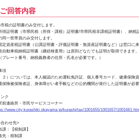
ご回答内容
の市税の証明書のみ交付します。
得証明書（市県民税（所得・課税）証明書/市県民税非課税証明書）、納税
の同一世帯員のみ交付します。
定資産税証明書（公課証明書・評価証明書・無資産証明書など）は窓口に来
自動車税納税証明書（継続検査用）は原則どなたでも証明が取得できます
ート番号、納税義務者の住所・氏名が必要です。）
事項
２）については、本人確認のため運転免許証、個人番号カード、健康保険資
護保険被保険者証、身体障がい者手帳などの公的機関が発行した証明書が必
リンク
前連絡所・市民サービスコーナー
ps://www.city.kurashiki.okayama.jp/kurashi/tax/1001655/1001657/1001661.ht
い合わせ先>
課：【税制課】
先：税制課