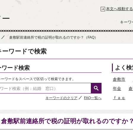
本文へ移動する
倉敷市コールセンター 倉敷なんでもコール
キーワ
倉敷駅前連絡所で税の証明が取れるのですか？（FAQ）
キーワードで検索
ーワード検索
よく検
キーワードをスペースで区切って検索できます。
倉敷市
年金
倉
ｆａｑ
キーワードのクリア
FAQ一覧へ
倉敷駅前連絡所で税の証明が取れるのですか