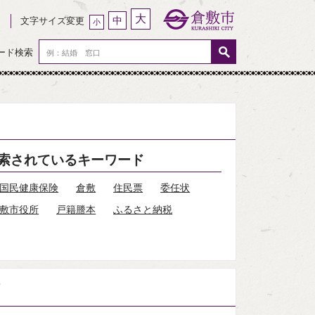
大
中
文字サイズ変更
小
ード検索
索されているキーワード
国民健康保険
倉敷
住民票
委任状
敷市役所
戸籍謄本
ふるさと納税
？