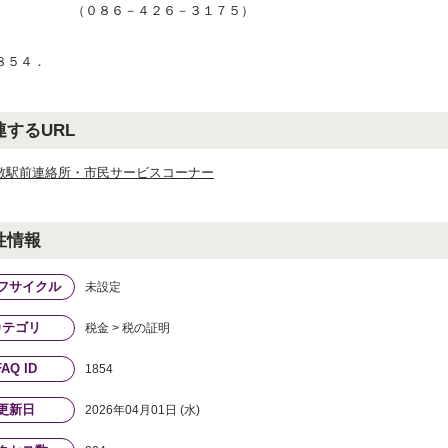
８６－４２６－３１７５）
８５４．
連するURL
敷駅前連絡所・市民サービスコーナー
性情報
フサイクル
未設定
カテゴリ
税金 > 税の証明
FAQ ID
1854
更新日
2026年04月01日 (水)