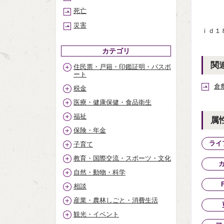
（０
死亡
災害
ｉｄ１
カテゴリ
関
住民票・戸籍・印鑑証明・パスポ
ート
倉
税金
医療・健康保健・食品衛生
福祉
属
保険・年金
ライ
子育て
教育・国際交流・スポーツ・文化
自然・動物・科学
相談
産業・農林しごと・消費生活
観光・イベント