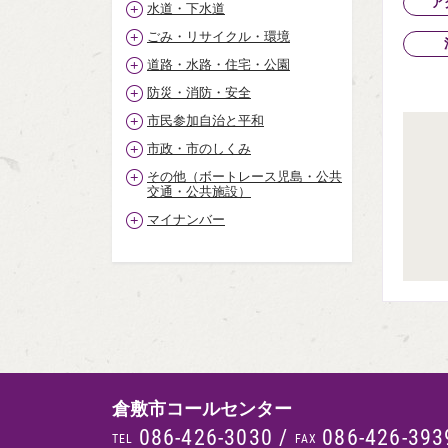
ア
水道・下水道
ごみ・リサイクル・環境
道路・水路・住宅・公園
防災・消防・安全
市民参加自治と平和
市政・市のしくみ
その他（ボートレース児島・公共
交通・公共施設）
マイナンバー
倉敷市コールセンター
086-426-3030
/
086-426-393
TEL
FAX