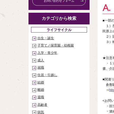
お問い合わせフォーム
A.
カテゴリから検索
■一部
１）所
ライフサイクル
民票上
２）固
出生・誕生
３）軽
子育て／保育園・幼稚園
（プレ
入学・青少年
★注意
成人
・１）
就職
書、介
住居・引越し
■関連
結婚
倉敷駅
離婚
⇒
htt
退職
<お問
高齢者
・担当
・連絡
病気