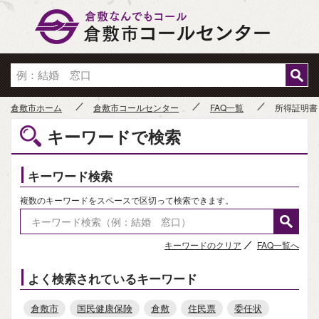
倉敷市
倉敷市ホーム
倉敷市コールセンター
FAQ一覧
所得証明書
キーワードで検索
キーワード検索
複数のキーワードをスペースで区切って検索できます。
キーワードのクリア
FAQ一覧へ
よく検索されているキーワード
倉敷市
国民健康保険
倉敷
住民票
委任状