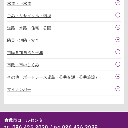
水道・下水道
ごみ・リサイクル・環境
道路・水路・住宅・公園
防災・消防・安全
市民参加自治と平和
市政・市のしくみ
その他（ボートレース児島・公共交通・公共施設）
マイナンバー
倉敷市コールセンター
086-426-3030
/
086-426-3939
TEL
FAX