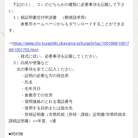
下記の１）、２）のどちらかの書類に必要事項を記載して下さ
い。
１）税証明書交付申請書 （郵便請求用）
倉敷市ホームページからもダウンロードすることができま
す。
⇒
https://www.city.kurashiki.okayama.jp/kurashi/tax/1001669/10017
49/1001753.html
・様式に従い、必要事項を記載してください。
２）白紙や便箋など
次の事項を全てご記入ください。
・証明の必要な方の現住所
・氏名
・生年月日
・倉敷市での住所
・昼間連絡のとれる電話番号
・使用する目的または提出先
・所得証明書（市県民税（所得・課税）証明書/市県民税非
課税証明書）○○年度、○通
■同封物