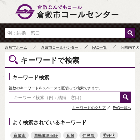
倉敷市
倉敷市ホーム
倉敷市コールセンター
FAQ一覧
公園内で犬
キーワードで検索
キーワード検索
複数のキーワードをスペースで区切って検索できます。
キーワードのクリア
FAQ一覧へ
よく検索されているキーワード
倉敷市
国民健康保険
倉敷
住民票
委任状