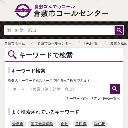
倉敷市
倉敷市ホーム
倉敷市コールセンター
FAQ一覧
農業を始め
キーワードで検索
キーワード検索
複数のキーワードをスペースで区切って検索できます。
キーワードのクリア
FAQ一覧へ
よく検索されているキーワード
倉敷市
国民健康保険
倉敷
住民票
委任状