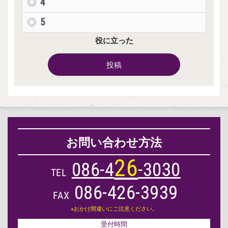
4
5
役に立った
投稿
お問い合わせ方法
2
6
0
8
6
-
4
-
3
0
3
0
TEL
086-426-3939
FAX
※おかけ間違いにご注意ください。
受付時間