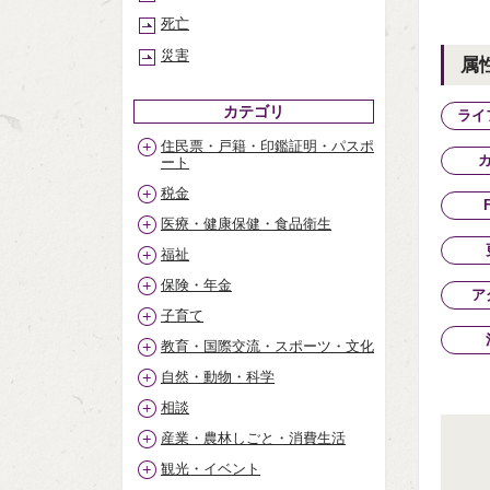
死亡
災害
属
カテゴリ
ライ
住民票・戸籍・印鑑証明・パスポ
ート
税金
医療・健康保健・食品衛生
福祉
保険・年金
ア
子育て
教育・国際交流・スポーツ・文化
自然・動物・科学
相談
産業・農林しごと・消費生活
観光・イベント