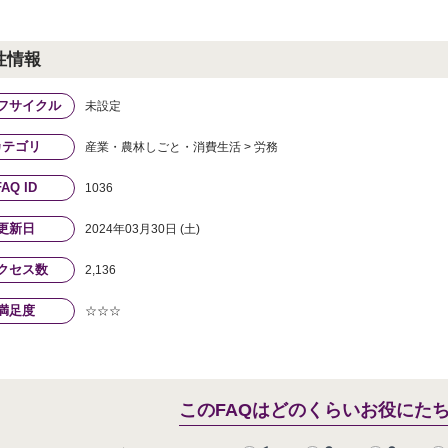
性情報
フサイクル
未設定
カテゴリ
産業・農林しごと・消費生活 > 労務
FAQ ID
1036
更新日
2024年03月30日 (土)
クセス数
2,136
満足度
☆☆☆
このFAQはどのくらいお役にた