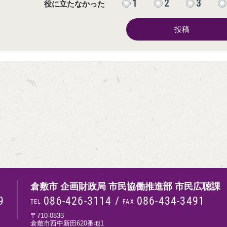
1
2
3
役に立たなかった
投稿
倉敷市 企画財政局 市民協働推進部 市民広聴課
9
086-426-3114
/
086-434-3491
TEL
FAX
〒710-0833
倉敷市西中新田620番地1