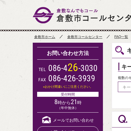
倉敷市ホーム
倉敷市コールセンター
FAQ一覧
お問い合わせ方法
2
6
キ
0
8
6
-
4
-
3
0
3
0
TEL
086-426-3939
複数の
FAX
※おかけ間違いにご注意ください。
受付時間
8
21
時から
時
（年中無休）
Q.
メールでお問い合わせ