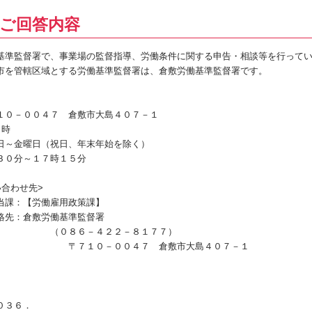
ご回答内容
準監督署で、事業場の監督指導、労働条件に関する申告・相談等を行って
を管轄区域とする労働基準監督署は、倉敷労働基準監督署です。
０－００４７ 倉敷市大島４０７－１
日時
～金曜日（祝日、年末年始を除く）
０分～１７時１５分
い合わせ先>
課：【労働雇用政策課】
先：倉敷労働基準監督署
８６－４２２－８１７７）
１０－００４７ 倉敷市大島４０７－１
０３６．