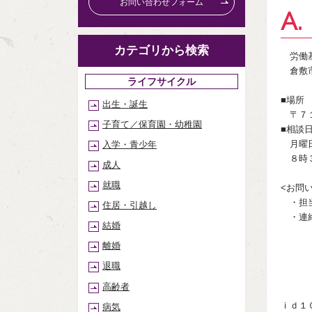
お問い合わせフォーム
A.
カテゴリから検索
労働基
倉敷市
ライフサイクル
■場所
出生・誕生
〒７１
子育て／保育園・幼稚園
■相談
月曜日
入学・青少年
８時３
成人
就職
<お問
・担当
住居・引越し
・連絡
結婚
（０
離婚
〒７
退職
高齢者
ｉｄ１
病気