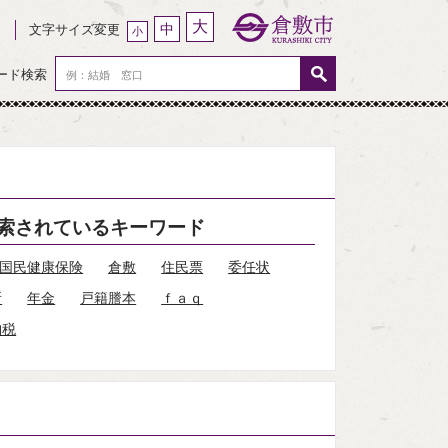
大
中
文字サイズ変更
小
ード検索
索されているキーワード
国民健康保険
倉敷
住民票
委任状
所
年金
戸籍謄本
ｆａｑ
納税