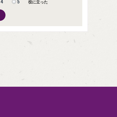
4
5
役に立った