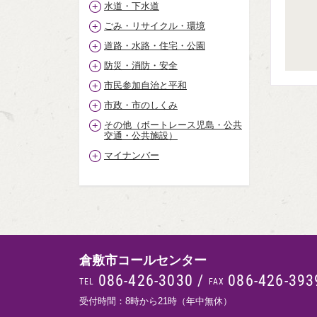
水道・下水道
ごみ・リサイクル・環境
道路・水路・住宅・公園
防災・消防・安全
市民参加自治と平和
市政・市のしくみ
その他（ボートレース児島・公共
交通・公共施設）
マイナンバー
倉敷市コールセンター
086-426-3030
/
086-426-393
TEL
FAX
受付時間：8時から21時（年中無休）